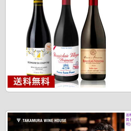
送
賞
可