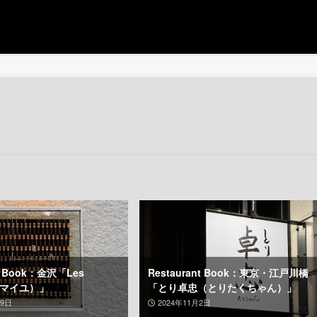
nt Book：金沢「Les
Restaurant Book：東京・江戸川橋
（レマイユ）」
「とり卓忠（とりたくちゃん）」
29日
2024年11月2日