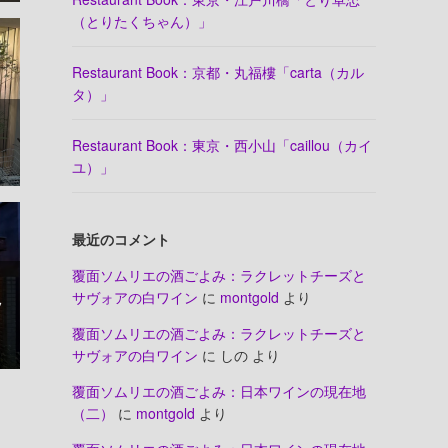
（とりたくちゃん）」
Restaurant Book：京都・丸福樓「carta（カル
タ）」
Restaurant Book：東京・西小山「caillou（カイ
ユ）」
最近のコメント
覆面ソムリエの酒ごよみ：ラクレットチーズと
サヴォアの白ワイン
に
montgold
より
ッ
覆面ソムリエの酒ごよみ：ラクレットチーズと
サヴォアの白ワイン
に
しの
より
覆面ソムリエの酒ごよみ：日本ワインの現在地
（二）
に
montgold
より