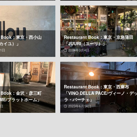
ant Book：東京・西小山
Restaurant Book：東京・京急蒲田
u（カイユ）」
「JUURI（ユーリ）」
11日
2024年3月4日
Restaurant Book：東京・西麻布
ant Book：金沢・彦三町
「VINO DELLA PACE/ヴィーノ・デ
HOME/プラットホーム」
ラ・パーチェ」
3日
2023年6月14日