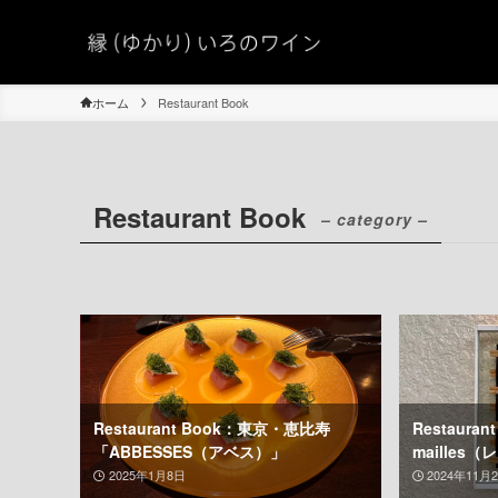
ホーム
Restaurant Book
Restaurant Book
– category –
Restaurant Book：東京・恵比寿
Restaura
「ABBESSES（アベス）」
mailles
2025年1月8日
2024年11月